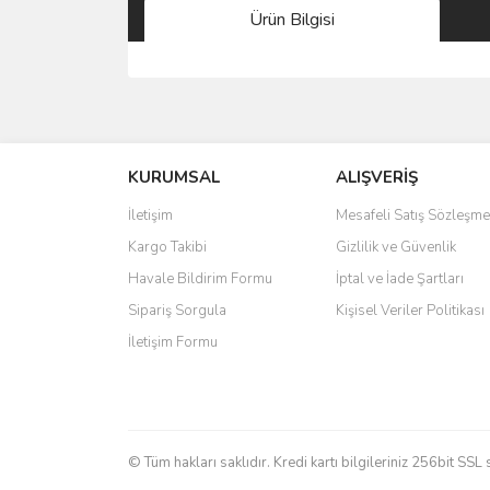
Ürün Bilgisi
Bu ürünün fiyat bilgisi, resim, ürün açıklamalarında 
Görüş ve önerileriniz için teşekkür ederiz.
KURUMSAL
ALIŞVERİŞ
Ürün resmi kalitesiz, bozuk veya görüntülenemiyo
Ürün açıklamasında eksik bilgiler bulunuyor.
İletişim
Mesafeli Satış Sözleşme
Ürün bilgilerinde hatalar bulunuyor.
Kargo Takibi
Gizlilik ve Güvenlik
Ürün fiyatı diğer sitelerden daha pahalı.
Havale Bildirim Formu
İptal ve İade Şartları
Bu ürüne benzer farklı alternatifler olmalı.
Sipariş Sorgula
Kişisel Veriler Politikası
İletişim Formu
© Tüm hakları saklıdır. Kredi kartı bilgileriniz 256bit SSL 