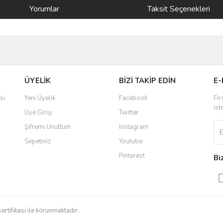
Yorumlar
Taksit Seçenekleri
ve diğer konularda yetersiz gördüğünüz noktaları öneri formunu kullanarak taraf
Bu ürüne ilk yorumu siz yapın!
ÜYELİK
BİZİ TAKİP EDİN
E-
r.
Yorum Yaz
si
Yeni Üyelik
Facebook
Fır
ist
Üye Girişi
Twitter
Şifremi Unuttum
Instagram
Sepetiniz
Youtube
Pinterest
Bi
Gönder
sertifikası ile korunmaktadır.