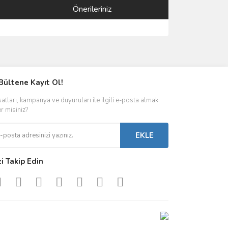
Önerileriniz
ımıza iletebilirsiniz.
Bültene Kayıt Ol!
satları, kampanya ve duyuruları ile ilgili e-posta almak
er misiniz?
EKLE
zi Takip Edin