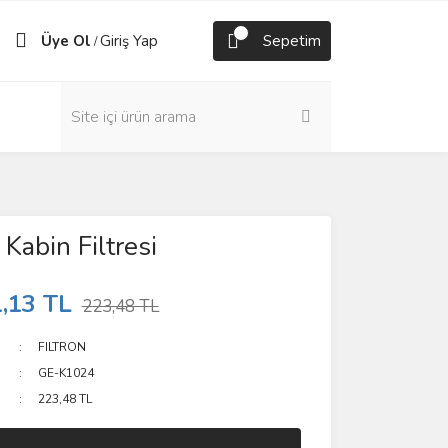
Üye Ol
Giriş Yap
Sepetim
/
Kabin Filtresi
,13 TL
223,48 TL
FILTRON
GE-K1024
223,48 TL