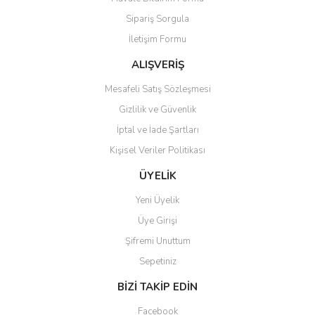
Ürün açıklamasında eksik bilgiler bulunuyor.
Sipariş Sorgula
Ürün bilgilerinde hatalar bulunuyor.
İletişim Formu
Ürün fiyatı diğer sitelerden daha pahalı.
Bu ürüne benzer farklı alternatifler olmalı.
ALIŞVERİŞ
Mesafeli Satış Sözleşmesi
Gizlilik ve Güvenlik
İptal ve İade Şartları
Kişisel Veriler Politikası
Gönder
ÜYELİK
Yeni Üyelik
Üye Girişi
Şifremi Unuttum
Sepetiniz
BİZİ TAKİP EDİN
Facebook