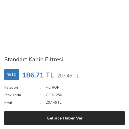
Standart Kabin Filtresi
186,71 TL
%10
207,46 TL
Kategori
FILTRON
Stok Kodu
GE-K1250
Fiyat
207,46 TL
Gelince Haber Ver