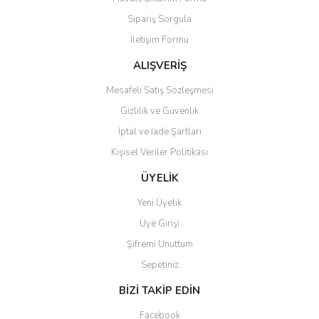
Ürün açıklamasında eksik bilgiler bulunuyor.
Sipariş Sorgula
Ürün bilgilerinde hatalar bulunuyor.
İletişim Formu
Ürün fiyatı diğer sitelerden daha pahalı.
Bu ürüne benzer farklı alternatifler olmalı.
ALIŞVERİŞ
Mesafeli Satış Sözleşmesi
Gizlilik ve Güvenlik
İptal ve İade Şartları
Kişisel Veriler Politikası
Gönder
ÜYELİK
Yeni Üyelik
Üye Girişi
Şifremi Unuttum
Sepetiniz
BİZİ TAKİP EDİN
Facebook