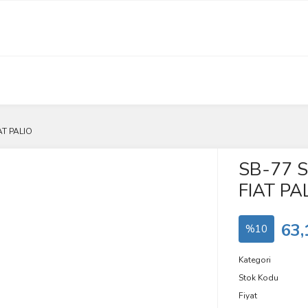
IAT PALIO
SB-77 Sa
FIAT PA
63,
%10
Kategori
Stok Kodu
Fiyat