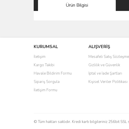
Ürün Bilgisi
Bu ürünün fiyat bilgisi, resim, ürün açıklamalarında 
Görüş ve önerileriniz için teşekkür ederiz.
KURUMSAL
ALIŞVERİŞ
Ürün resmi kalitesiz, bozuk veya görüntülenemiyo
Ürün açıklamasında eksik bilgiler bulunuyor.
İletişim
Mesafeli Satış Sözleşme
Ürün bilgilerinde hatalar bulunuyor.
Kargo Takibi
Gizlilik ve Güvenlik
Ürün fiyatı diğer sitelerden daha pahalı.
Havale Bildirim Formu
İptal ve İade Şartları
Bu ürüne benzer farklı alternatifler olmalı.
Sipariş Sorgula
Kişisel Veriler Politikası
İletişim Formu
© Tüm hakları saklıdır. Kredi kartı bilgileriniz 256bit SSL 