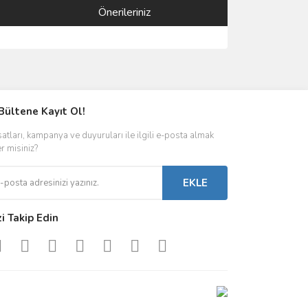
Önerileriniz
ımıza iletebilirsiniz.
Bültene Kayıt Ol!
satları, kampanya ve duyuruları ile ilgili e-posta almak
er misiniz?
EKLE
zi Takip Edin