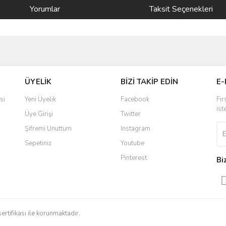
Yorumlar
Taksit Seçenekleri
ve diğer konularda yetersiz gördüğünüz noktaları öneri formunu kullanarak taraf
Bu ürüne ilk yorumu siz yapın!
ÜYELİK
BİZİ TAKİP EDİN
E-
r.
Yorum Yaz
si
Yeni Üyelik
Facebook
Fır
ist
Üye Girişi
Twitter
Şifremi Unuttum
Instagram
Sepetiniz
Youtube
Pinterest
Bi
Gönder
sertifikası ile korunmaktadır.