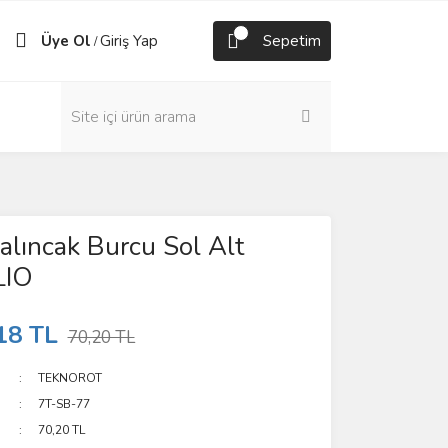
Üye Ol
Giriş Yap
Sepetim
/
lıncak Burcu Sol Alt
LIO
18 TL
70,20 TL
TEKNOROT
7T-SB-77
70,20 TL