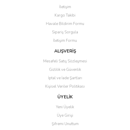
Görüş ve önerileriniz için teşekkür ederiz.
İletişim
Yorum Yaz
Kargo Takibi
Ürün resmi kalitesiz, bozuk veya görüntülenemiyor.
Havale Bildirim Formu
Ürün açıklamasında eksik bilgiler bulunuyor.
Sipariş Sorgula
Ürün bilgilerinde hatalar bulunuyor.
İletişim Formu
Ürün fiyatı diğer sitelerden daha pahalı.
Bu ürüne benzer farklı alternatifler olmalı.
ALIŞVERİŞ
Mesafeli Satış Sözleşmesi
Gizlilik ve Güvenlik
İptal ve İade Şartları
Kişisel Veriler Politikası
Gönder
ÜYELİK
Yeni Üyelik
Üye Girişi
Şifremi Unuttum