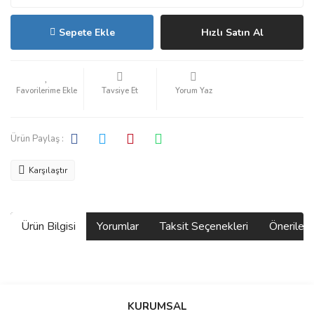
Sepete Ekle
Hızlı Satın Al
Tavsiye Et
Yorum Yaz
Ürün Paylaş :
Karşılaştır
Ürün Bilgisi
Yorumlar
Taksit Seçenekleri
Önerilerin
Bu ürünün fiyat bilgisi, resim, ürün açıklamalarında ve diğer
konularda yetersiz gördüğünüz noktaları öneri formunu kullanarak
Bu ürüne ilk yorumu siz yapın!
KURUMSAL
tarafımıza iletebilirsiniz.