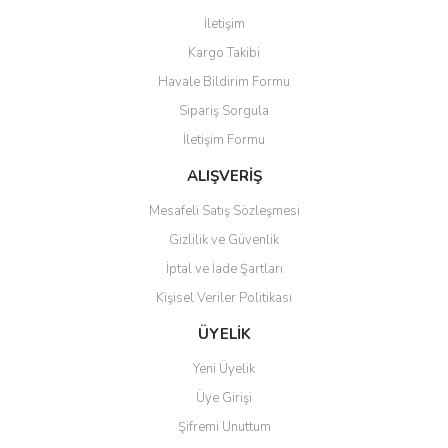
Görüş ve önerileriniz için teşekkür ederiz.
İletişim
Yorum Yaz
Kargo Takibi
Ürün resmi kalitesiz, bozuk veya görüntülenemiyor.
Havale Bildirim Formu
Ürün açıklamasında eksik bilgiler bulunuyor.
Sipariş Sorgula
Ürün bilgilerinde hatalar bulunuyor.
İletişim Formu
Ürün fiyatı diğer sitelerden daha pahalı.
Bu ürüne benzer farklı alternatifler olmalı.
ALIŞVERİŞ
Mesafeli Satış Sözleşmesi
Gizlilik ve Güvenlik
İptal ve İade Şartları
Kişisel Veriler Politikası
Gönder
ÜYELİK
Yeni Üyelik
Üye Girişi
Şifremi Unuttum