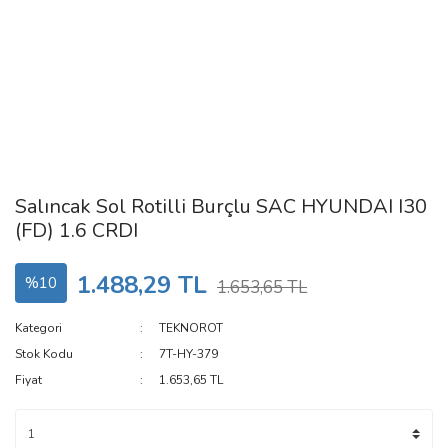
Salıncak Sol Rotilli Burçlu SAC HYUNDAI I30
(FD) 1.6 CRDI
1.488,29 TL
%10
1.653,65 TL
Kategori
TEKNOROT
Stok Kodu
7T-HY-379
Fiyat
1.653,65 TL