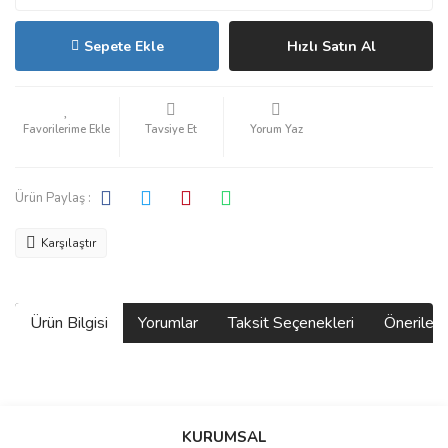
Sepete Ekle
Hızlı Satın Al
Tavsiye Et
Yorum Yaz
Ürün Paylaş :
Karşılaştır
Ürün Bilgisi
Yorumlar
Taksit Seçenekleri
Önerilerin
Bu ürünün fiyat bilgisi, resim, ürün açıklamalarında ve diğer
konularda yetersiz gördüğünüz noktaları öneri formunu kullanarak
Bu ürüne ilk yorumu siz yapın!
KURUMSAL
tarafımıza iletebilirsiniz.