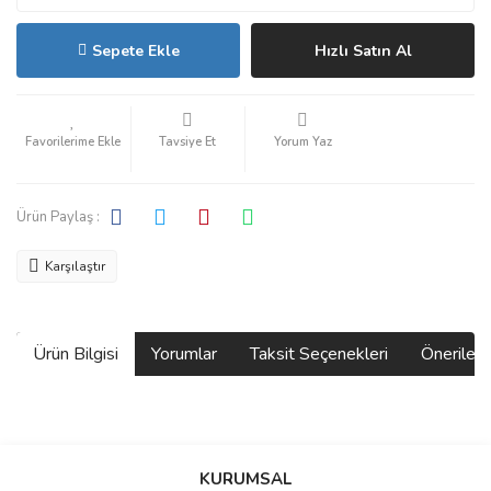
Sepete Ekle
Hızlı Satın Al
Tavsiye Et
Yorum Yaz
Ürün Paylaş :
Karşılaştır
Ürün Bilgisi
Yorumlar
Taksit Seçenekleri
Önerilerin
Bu ürünün fiyat bilgisi, resim, ürün açıklamalarında ve diğer
konularda yetersiz gördüğünüz noktaları öneri formunu kullanarak
Bu ürüne ilk yorumu siz yapın!
KURUMSAL
tarafımıza iletebilirsiniz.