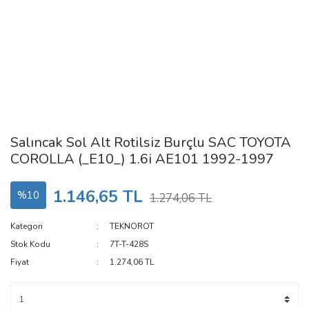
Salıncak Sol Alt Rotilsiz Burçlu SAC TOYOTA
COROLLA (_E10_) 1.6i AE101 1992-1997
1.146,65 TL
%10
1.274,06 TL
Kategori
TEKNOROT
Stok Kodu
7T-T-428S
Fiyat
1.274,06 TL