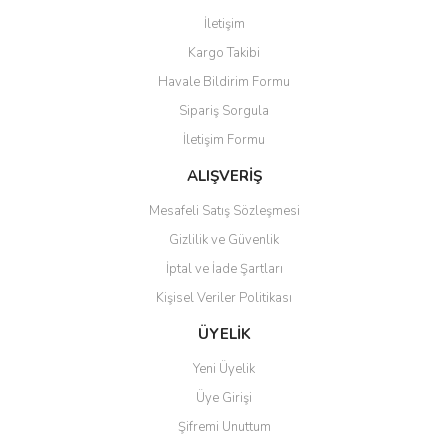
Görüş ve önerileriniz için teşekkür ederiz.
İletişim
Yorum Yaz
Kargo Takibi
Ürün resmi kalitesiz, bozuk veya görüntülenemiyor.
Havale Bildirim Formu
Ürün açıklamasında eksik bilgiler bulunuyor.
Sipariş Sorgula
Ürün bilgilerinde hatalar bulunuyor.
İletişim Formu
Ürün fiyatı diğer sitelerden daha pahalı.
Bu ürüne benzer farklı alternatifler olmalı.
ALIŞVERİŞ
Mesafeli Satış Sözleşmesi
Gizlilik ve Güvenlik
İptal ve İade Şartları
Kişisel Veriler Politikası
Gönder
ÜYELİK
Yeni Üyelik
Üye Girişi
Şifremi Unuttum