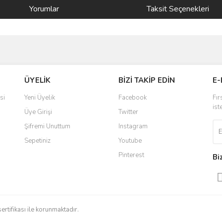
Yorumlar
Taksit Seçenekleri
ve diğer konularda yetersiz gördüğünüz noktaları öneri formunu kullanarak taraf
Bu ürüne ilk yorumu siz yapın!
ÜYELİK
BİZİ TAKİP EDİN
E-
r.
Yorum Yaz
si
Yeni Üyelik
Facebook
Fır
ist
Üye Girişi
Twitter
Şifremi Unuttum
Instagram
Sepetiniz
Youtube
Pinterest
Bi
Gönder
sertifikası ile korunmaktadır.