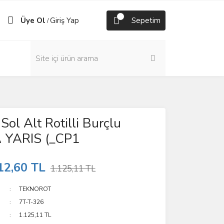
Üye Ol
Giriş Yap
Sepetim
/
Sol Alt Rotilli Burçlu
YARIS (_CP1
12,60 TL
1.125,11 TL
TEKNOROT
7T-T-326
1.125,11 TL