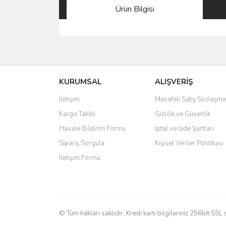
Ürün Bilgisi
Bu ürünün fiyat bilgisi, resim, ürün açıklamalarında 
Görüş ve önerileriniz için teşekkür ederiz.
KURUMSAL
ALIŞVERİŞ
Ürün resmi kalitesiz, bozuk veya görüntülenemiyo
Ürün açıklamasında eksik bilgiler bulunuyor.
İletişim
Mesafeli Satış Sözleşme
Ürün bilgilerinde hatalar bulunuyor.
Kargo Takibi
Gizlilik ve Güvenlik
Ürün fiyatı diğer sitelerden daha pahalı.
Havale Bildirim Formu
İptal ve İade Şartları
Bu ürüne benzer farklı alternatifler olmalı.
Sipariş Sorgula
Kişisel Veriler Politikası
İletişim Formu
© Tüm hakları saklıdır. Kredi kartı bilgileriniz 256bit SSL 