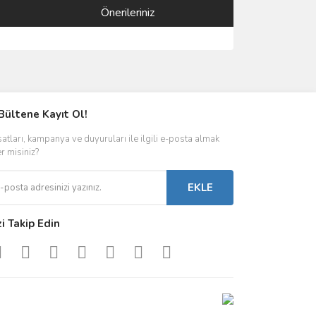
Önerileriniz
ımıza iletebilirsiniz.
Bültene Kayıt Ol!
satları, kampanya ve duyuruları ile ilgili e-posta almak
er misiniz?
EKLE
zi Takip Edin