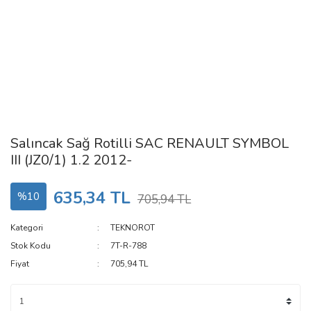
Salıncak Sağ Rotilli SAC RENAULT SYMBOL
III (JZ0/1) 1.2 2012-
635,34 TL
%10
705,94 TL
Kategori
TEKNOROT
Stok Kodu
7T-R-788
Fiyat
705,94 TL