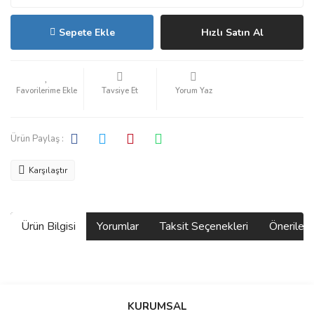
Sepete Ekle
Hızlı Satın Al
Tavsiye Et
Yorum Yaz
Ürün Paylaş :
Karşılaştır
Ürün Bilgisi
Yorumlar
Taksit Seçenekleri
Önerilerin
Bu ürünün fiyat bilgisi, resim, ürün açıklamalarında ve diğer
konularda yetersiz gördüğünüz noktaları öneri formunu kullanarak
Bu ürüne ilk yorumu siz yapın!
KURUMSAL
tarafımıza iletebilirsiniz.