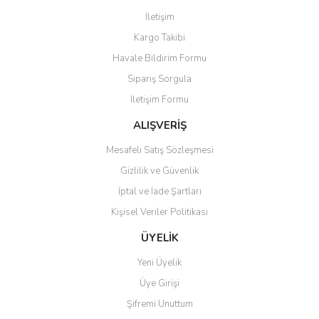
Görüş ve önerileriniz için teşekkür ederiz.
İletişim
Yorum Yaz
Kargo Takibi
Ürün resmi kalitesiz, bozuk veya görüntülenemiyor.
Havale Bildirim Formu
Ürün açıklamasında eksik bilgiler bulunuyor.
Sipariş Sorgula
Ürün bilgilerinde hatalar bulunuyor.
İletişim Formu
Ürün fiyatı diğer sitelerden daha pahalı.
Bu ürüne benzer farklı alternatifler olmalı.
ALIŞVERİŞ
Mesafeli Satış Sözleşmesi
Gizlilik ve Güvenlik
İptal ve İade Şartları
Kişisel Veriler Politikası
Gönder
ÜYELİK
Yeni Üyelik
Üye Girişi
Şifremi Unuttum