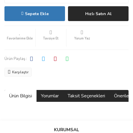
Sepete Ekle
Hızlı Satın Al
Tavsiye Et
Yorum Yaz
Ürün Paylaş :
Karşılaştır
Ürün Bilgisi
Yorumlar
Taksit Seçenekleri
Önerilerin
Bu ürünün fiyat bilgisi, resim, ürün açıklamalarında ve diğer
konularda yetersiz gördüğünüz noktaları öneri formunu kullanarak
Bu ürüne ilk yorumu siz yapın!
KURUMSAL
tarafımıza iletebilirsiniz.