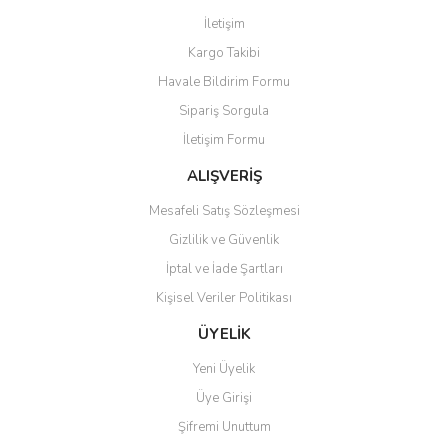
Görüş ve önerileriniz için teşekkür ederiz.
İletişim
Yorum Yaz
Kargo Takibi
Ürün resmi kalitesiz, bozuk veya görüntülenemiyor.
Havale Bildirim Formu
Ürün açıklamasında eksik bilgiler bulunuyor.
Sipariş Sorgula
Ürün bilgilerinde hatalar bulunuyor.
İletişim Formu
Ürün fiyatı diğer sitelerden daha pahalı.
Bu ürüne benzer farklı alternatifler olmalı.
ALIŞVERİŞ
Mesafeli Satış Sözleşmesi
Gizlilik ve Güvenlik
İptal ve İade Şartları
Kişisel Veriler Politikası
Gönder
ÜYELİK
Yeni Üyelik
Üye Girişi
Şifremi Unuttum