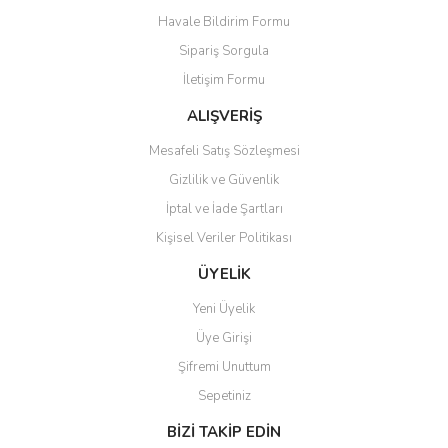
Havale Bildirim Formu
Ürün açıklamasında eksik bilgiler bulunuyor.
Sipariş Sorgula
Ürün bilgilerinde hatalar bulunuyor.
İletişim Formu
Ürün fiyatı diğer sitelerden daha pahalı.
Bu ürüne benzer farklı alternatifler olmalı.
ALIŞVERİŞ
Mesafeli Satış Sözleşmesi
Gizlilik ve Güvenlik
İptal ve İade Şartları
Kişisel Veriler Politikası
Gönder
ÜYELİK
Yeni Üyelik
Üye Girişi
Şifremi Unuttum
Sepetiniz
BİZİ TAKİP EDİN