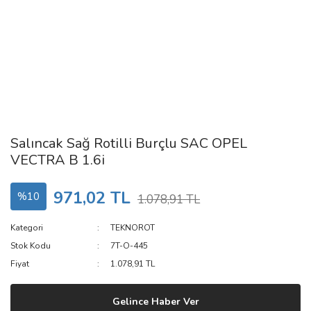
Salıncak Sağ Rotilli Burçlu SAC OPEL
VECTRA B 1.6i
971,02 TL
%10
1.078,91 TL
Kategori
TEKNOROT
Stok Kodu
7T-O-445
Fiyat
1.078,91 TL
Gelince Haber Ver