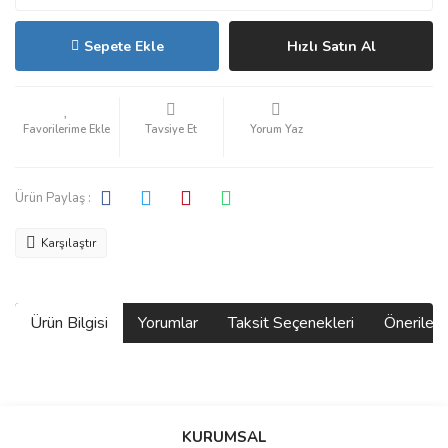
Sepete Ekle
Hızlı Satın Al
Tavsiye Et
Yorum Yaz
Ürün Paylaş :
Karşılaştır
Ürün Bilgisi
Yorumlar
Taksit Seçenekleri
Önerilerin
Bu ürünün fiyat bilgisi, resim, ürün açıklamalarında ve diğer
konularda yetersiz gördüğünüz noktaları öneri formunu kullanarak
Bu ürüne ilk yorumu siz yapın!
KURUMSAL
tarafımıza iletebilirsiniz.