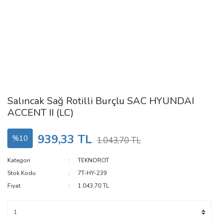
Salıncak Sağ Rotilli Burçlu SAC HYUNDAI
ACCENT II (LC)
939,33 TL
%10
1.043,70 TL
Kategori
TEKNOROT
Stok Kodu
7T-HY-239
Fiyat
1.043,70 TL