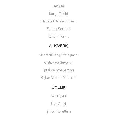
Görüş ve önerileriniz için teşekkür ederiz.
İletişim
Yorum Yaz
Kargo Takibi
Ürün resmi kalitesiz, bozuk veya görüntülenemiyor.
Havale Bildirim Formu
Ürün açıklamasında eksik bilgiler bulunuyor.
Sipariş Sorgula
Ürün bilgilerinde hatalar bulunuyor.
İletişim Formu
Ürün fiyatı diğer sitelerden daha pahalı.
Bu ürüne benzer farklı alternatifler olmalı.
ALIŞVERİŞ
Mesafeli Satış Sözleşmesi
Gizlilik ve Güvenlik
İptal ve İade Şartları
Kişisel Veriler Politikası
Gönder
ÜYELİK
Yeni Üyelik
Üye Girişi
Şifremi Unuttum