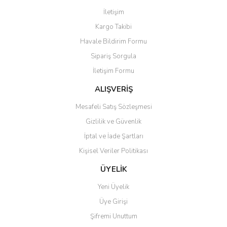
Görüş ve önerileriniz için teşekkür ederiz.
İletişim
Yorum Yaz
Kargo Takibi
Ürün resmi kalitesiz, bozuk veya görüntülenemiyor.
Havale Bildirim Formu
Ürün açıklamasında eksik bilgiler bulunuyor.
Sipariş Sorgula
Ürün bilgilerinde hatalar bulunuyor.
İletişim Formu
Ürün fiyatı diğer sitelerden daha pahalı.
Bu ürüne benzer farklı alternatifler olmalı.
ALIŞVERİŞ
Mesafeli Satış Sözleşmesi
Gizlilik ve Güvenlik
İptal ve İade Şartları
Kişisel Veriler Politikası
Gönder
ÜYELİK
Yeni Üyelik
Üye Girişi
Şifremi Unuttum