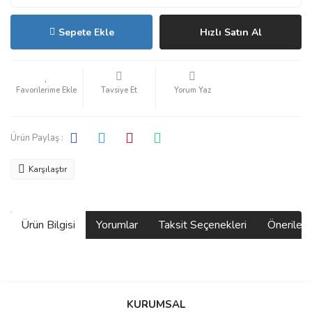
Sepete Ekle
Hızlı Satın Al
Tavsiye Et
Yorum Yaz
Ürün Paylaş :
Karşılaştır
Ürün Bilgisi
Yorumlar
Taksit Seçenekleri
Önerilerin
Bu ürünün fiyat bilgisi, resim, ürün açıklamalarında ve diğer
konularda yetersiz gördüğünüz noktaları öneri formunu kullanarak
Bu ürüne ilk yorumu siz yapın!
KURUMSAL
tarafımıza iletebilirsiniz.