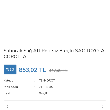
Salıncak Sağ Alt Rotilsiz Burçlu SAC TOYOTA
COROLLA
853,02 TL
%10
947,80 TL
Kategori
TEKNOROT
Stok Kodu
7T-T-435S
Fiyat
947,80 TL