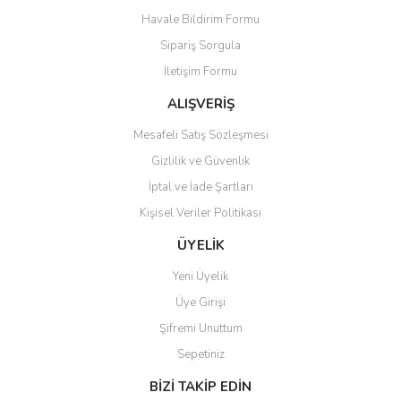
Havale Bildirim Formu
Ürün açıklamasında eksik bilgiler bulunuyor.
Sipariş Sorgula
Ürün bilgilerinde hatalar bulunuyor.
İletişim Formu
Ürün fiyatı diğer sitelerden daha pahalı.
Bu ürüne benzer farklı alternatifler olmalı.
ALIŞVERİŞ
Mesafeli Satış Sözleşmesi
Gizlilik ve Güvenlik
İptal ve İade Şartları
Kişisel Veriler Politikası
Gönder
ÜYELİK
Yeni Üyelik
Üye Girişi
Şifremi Unuttum
Sepetiniz
BİZİ TAKİP EDİN