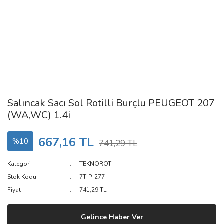
Salıncak Sacı Sol Rotilli Burçlu PEUGEOT 207
(WA,WC) 1.4i
667,16 TL
%10
741,29 TL
Kategori
TEKNOROT
Stok Kodu
7T-P-277
Fiyat
741,29 TL
Gelince Haber Ver