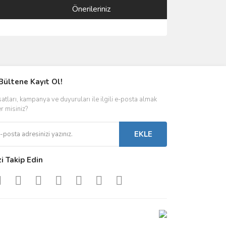
Önerileriniz
ımıza iletebilirsiniz.
Bültene Kayıt Ol!
satları, kampanya ve duyuruları ile ilgili e-posta almak
er misiniz?
EKLE
zi Takip Edin