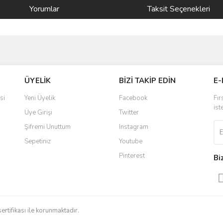
Yorumlar
Taksit Seçenekleri
ve diğer konularda yetersiz gördüğünüz noktaları öneri formunu kullanarak taraf
Bu ürüne ilk yorumu siz yapın!
ÜYELİK
BİZİ TAKİP EDİN
E-
r.
Yorum Yaz
si
Yeni Üyelik
Facebook
Fır
ist
Üye Girişi
Twitter
Şifremi Unuttum
Instagram
Sepetiniz
Youtube
Pinterest
Bi
Gönder
sertifikası ile korunmaktadır.