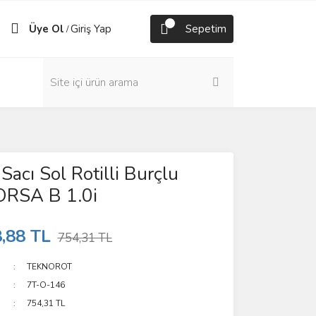
Üye Ol
Giriş Yap
Sepetim
/
Sacı Sol Rotilli Burçlu
RSA B 1.0i
,88 TL
754,31 TL
TEKNOROT
7T-O-146
754,31 TL