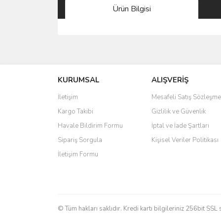
Ürün Bilgisi
Bu ürünün fiyat bilgisi, resim, ürün açıklamalarında 
Görüş ve önerileriniz için teşekkür ederiz.
KURUMSAL
ALIŞVERİŞ
Ürün resmi kalitesiz, bozuk veya görüntülenemiyo
Ürün açıklamasında eksik bilgiler bulunuyor.
İletişim
Mesafeli Satış Sözleşme
Ürün bilgilerinde hatalar bulunuyor.
Kargo Takibi
Gizlilik ve Güvenlik
Ürün fiyatı diğer sitelerden daha pahalı.
Havale Bildirim Formu
İptal ve İade Şartları
Bu ürüne benzer farklı alternatifler olmalı.
Sipariş Sorgula
Kişisel Veriler Politikası
İletişim Formu
© Tüm hakları saklıdır. Kredi kartı bilgileriniz 256bit SSL 