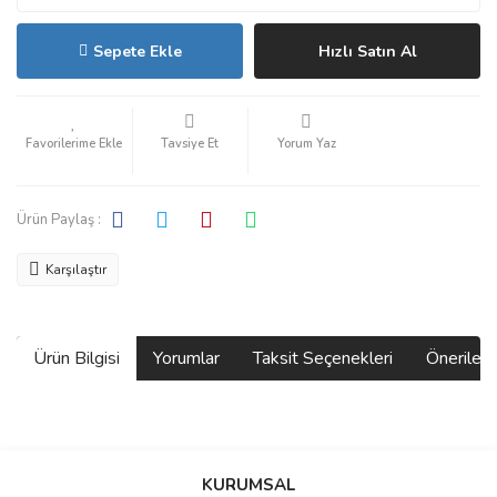
Sepete Ekle
Hızlı Satın Al
Tavsiye Et
Yorum Yaz
Ürün Paylaş :
Karşılaştır
Ürün Bilgisi
Yorumlar
Taksit Seçenekleri
Önerilerin
Bu ürünün fiyat bilgisi, resim, ürün açıklamalarında ve diğer
konularda yetersiz gördüğünüz noktaları öneri formunu kullanarak
Bu ürüne ilk yorumu siz yapın!
KURUMSAL
tarafımıza iletebilirsiniz.