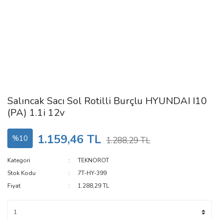
Salıncak Sacı Sol Rotilli Burçlu HYUNDAI I10
(PA) 1.1i 12v
1.159,46 TL
%10
1.288,29 TL
Kategori
TEKNOROT
Stok Kodu
7T-HY-399
Fiyat
1.288,29 TL