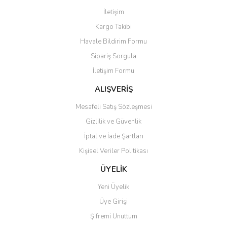
Görüş ve önerileriniz için teşekkür ederiz.
İletişim
Yorum Yaz
Kargo Takibi
Ürün resmi kalitesiz, bozuk veya görüntülenemiyor.
Havale Bildirim Formu
Ürün açıklamasında eksik bilgiler bulunuyor.
Sipariş Sorgula
Ürün bilgilerinde hatalar bulunuyor.
İletişim Formu
Ürün fiyatı diğer sitelerden daha pahalı.
Bu ürüne benzer farklı alternatifler olmalı.
ALIŞVERİŞ
Mesafeli Satış Sözleşmesi
Gizlilik ve Güvenlik
İptal ve İade Şartları
Kişisel Veriler Politikası
Gönder
ÜYELİK
Yeni Üyelik
Üye Girişi
Şifremi Unuttum