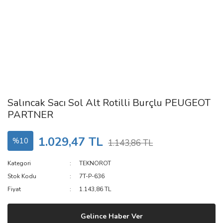
Salıncak Sacı Sol Alt Rotilli Burçlu PEUGEOT
PARTNER
1.029,47 TL
%10
1.143,86 TL
Kategori
TEKNOROT
Stok Kodu
7T-P-636
Fiyat
1.143,86 TL
Gelince Haber Ver