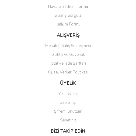
Havale Bildirim Formu
Ürün açıklamasında eksik bilgiler bulunuyor.
Sipariş Sorgula
Ürün bilgilerinde hatalar bulunuyor.
İletişim Formu
Ürün fiyatı diğer sitelerden daha pahalı.
Bu ürüne benzer farklı alternatifler olmalı.
ALIŞVERİŞ
Mesafeli Satış Sözleşmesi
Gizlilik ve Güvenlik
İptal ve İade Şartları
Kişisel Veriler Politikası
Gönder
ÜYELİK
Yeni Üyelik
Üye Girişi
Şifremi Unuttum
Sepetiniz
BİZİ TAKİP EDİN