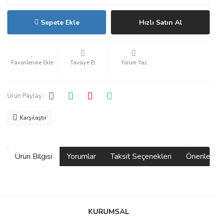
Sepete Ekle
Hızlı Satın Al
Tavsiye Et
Yorum Yaz
Ürün Paylaş :
Karşılaştır
Ürün Bilgisi
Yorumlar
Taksit Seçenekleri
Önerilerin
Bu ürünün fiyat bilgisi, resim, ürün açıklamalarında ve diğer
konularda yetersiz gördüğünüz noktaları öneri formunu kullanarak
Bu ürüne ilk yorumu siz yapın!
KURUMSAL
tarafımıza iletebilirsiniz.