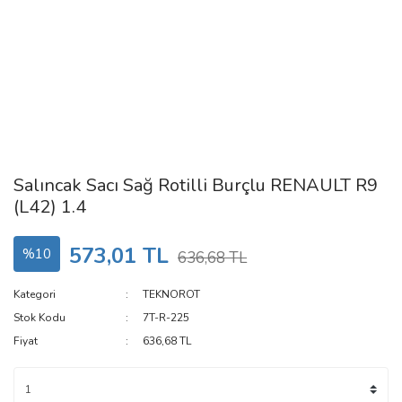
Salıncak Sacı Sağ Rotilli Burçlu RENAULT R9
(L42) 1.4
573,01 TL
%10
636,68 TL
Kategori
TEKNOROT
Stok Kodu
7T-R-225
Fiyat
636,68 TL