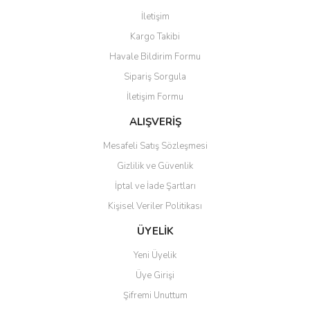
Görüş ve önerileriniz için teşekkür ederiz.
İletişim
Yorum Yaz
Kargo Takibi
Ürün resmi kalitesiz, bozuk veya görüntülenemiyor.
Havale Bildirim Formu
Ürün açıklamasında eksik bilgiler bulunuyor.
Sipariş Sorgula
Ürün bilgilerinde hatalar bulunuyor.
İletişim Formu
Ürün fiyatı diğer sitelerden daha pahalı.
Bu ürüne benzer farklı alternatifler olmalı.
ALIŞVERİŞ
Mesafeli Satış Sözleşmesi
Gizlilik ve Güvenlik
İptal ve İade Şartları
Kişisel Veriler Politikası
Gönder
ÜYELİK
Yeni Üyelik
Üye Girişi
Şifremi Unuttum