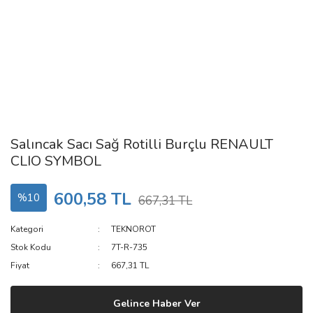
Salıncak Sacı Sağ Rotilli Burçlu RENAULT
CLIO SYMBOL
600,58 TL
%10
667,31 TL
Kategori
TEKNOROT
Stok Kodu
7T-R-735
Fiyat
667,31 TL
Gelince Haber Ver