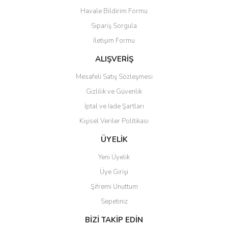
Havale Bildirim Formu
Ürün açıklamasında eksik bilgiler bulunuyor.
Sipariş Sorgula
Ürün bilgilerinde hatalar bulunuyor.
İletişim Formu
Ürün fiyatı diğer sitelerden daha pahalı.
Bu ürüne benzer farklı alternatifler olmalı.
ALIŞVERİŞ
Mesafeli Satış Sözleşmesi
Gizlilik ve Güvenlik
İptal ve İade Şartları
Kişisel Veriler Politikası
Gönder
ÜYELİK
Yeni Üyelik
Üye Girişi
Şifremi Unuttum
Sepetiniz
BİZİ TAKİP EDİN