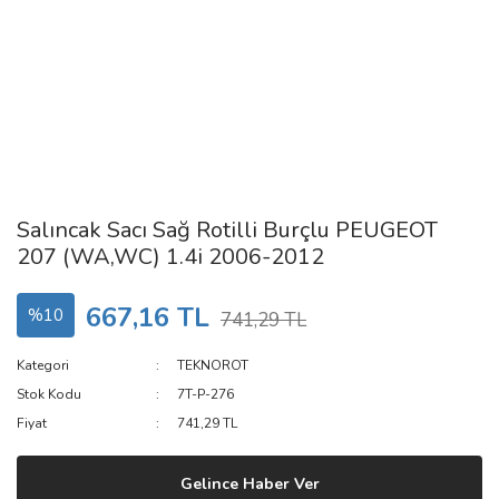
Salıncak Sacı Sağ Rotilli Burçlu PEUGEOT
207 (WA,WC) 1.4i 2006-2012
667,16 TL
%10
741,29 TL
Kategori
TEKNOROT
Stok Kodu
7T-P-276
Fiyat
741,29 TL
Gelince Haber Ver