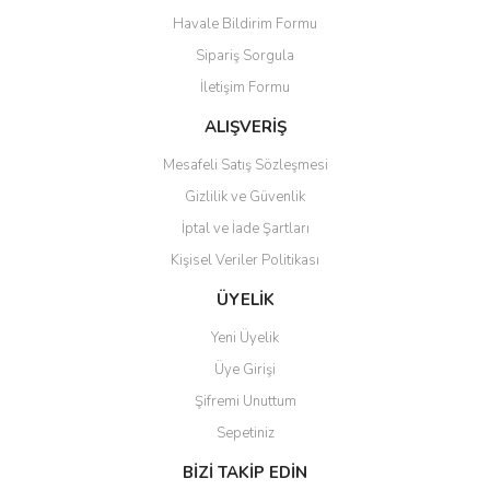
Havale Bildirim Formu
Ürün açıklamasında eksik bilgiler bulunuyor.
Sipariş Sorgula
Ürün bilgilerinde hatalar bulunuyor.
İletişim Formu
Ürün fiyatı diğer sitelerden daha pahalı.
Bu ürüne benzer farklı alternatifler olmalı.
ALIŞVERİŞ
Mesafeli Satış Sözleşmesi
Gizlilik ve Güvenlik
İptal ve İade Şartları
Kişisel Veriler Politikası
Gönder
ÜYELİK
Yeni Üyelik
Üye Girişi
Şifremi Unuttum
Sepetiniz
BİZİ TAKİP EDİN