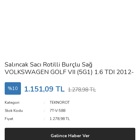
Salıncak Sacı Rotilli Burçlu Sağ
VOLKSWAGEN GOLF VII (5G1) 1.6 TDI 2012-
1.151,09 TL
%10
1.278,98 TL
Kategori
TEKNOROT
Stok Kodu
7T-V-588
Fiyat
1.278,98 TL
Gelince Haber Ver