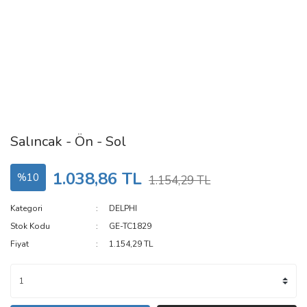
Salıncak - Ön - Sol
1.038,86 TL
%10
1.154,29 TL
Kategori
DELPHI
Stok Kodu
GE-TC1829
Fiyat
1.154,29 TL