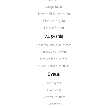
İletişim
Yorum Yaz
Kargo Takibi
Ürün resmi kalitesiz, bozuk veya görüntülenemiyor.
Havale Bildirim Formu
Ürün açıklamasında eksik bilgiler bulunuyor.
Sipariş Sorgula
Ürün bilgilerinde hatalar bulunuyor.
İletişim Formu
Ürün fiyatı diğer sitelerden daha pahalı.
Bu ürüne benzer farklı alternatifler olmalı.
ALIŞVERİŞ
Mesafeli Satış Sözleşmesi
Gizlilik ve Güvenlik
İptal ve İade Şartları
Kişisel Veriler Politikası
Gönder
ÜYELİK
Yeni Üyelik
Üye Girişi
Şifremi Unuttum
Sepetiniz