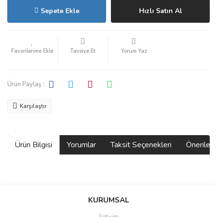
Sepete Ekle
Hızlı Satın Al
Tavsiye Et
Yorum Yaz
Ürün Paylaş :
Karşılaştır
Ürün Bilgisi
Yorumlar
Taksit Seçenekleri
Önerilerin
Bu ürünün fiyat bilgisi, resim, ürün açıklamalarında ve diğer
konularda yetersiz gördüğünüz noktaları öneri formunu kullanarak
Bu ürüne ilk yorumu siz yapın!
KURUMSAL
tarafımıza iletebilirsiniz.
Görüş ve önerileriniz için teşekkür ederiz.