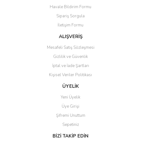
Havale Bildirim Formu
Ürün açıklamasında eksik bilgiler bulunuyor.
Sipariş Sorgula
Ürün bilgilerinde hatalar bulunuyor.
İletişim Formu
Ürün fiyatı diğer sitelerden daha pahalı.
Bu ürüne benzer farklı alternatifler olmalı.
ALIŞVERİŞ
Mesafeli Satış Sözleşmesi
Gizlilik ve Güvenlik
İptal ve İade Şartları
Kişisel Veriler Politikası
Gönder
ÜYELİK
Yeni Üyelik
Üye Girişi
Şifremi Unuttum
Sepetiniz
BİZİ TAKİP EDİN