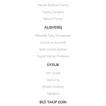
Havale Bildirim Formu
Ürün açıklamasında eksik bilgiler bulunuyor.
Sipariş Sorgula
Ürün bilgilerinde hatalar bulunuyor.
İletişim Formu
Ürün fiyatı diğer sitelerden daha pahalı.
Bu ürüne benzer farklı alternatifler olmalı.
ALIŞVERİŞ
Mesafeli Satış Sözleşmesi
Gizlilik ve Güvenlik
İptal ve İade Şartları
Kişisel Veriler Politikası
Gönder
ÜYELİK
Yeni Üyelik
Üye Girişi
Şifremi Unuttum
Sepetiniz
BİZİ TAKİP EDİN