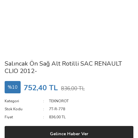
Salıncak Ön Sağ Alt Rotilli SAC RENAULT
CLIO 2012-
752,40 TL
%10
836,00 TL
Kategori
TEKNOROT
Stok Kodu
7T-R-778
Fiyat
836,00 TL
Gelince Haber Ver