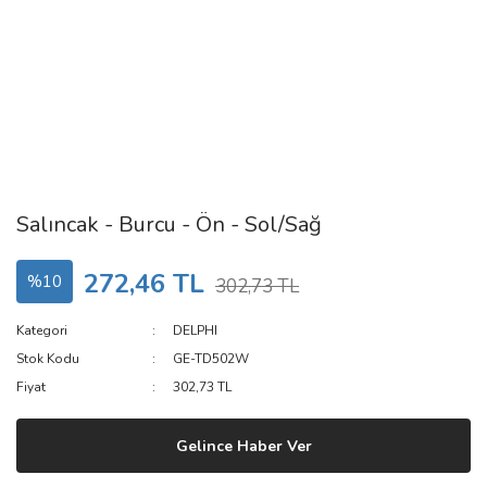
Salıncak - Burcu - Ön - Sol/Sağ
272,46 TL
%10
302,73 TL
Kategori
DELPHI
Stok Kodu
GE-TD502W
Fiyat
302,73 TL
Gelince Haber Ver