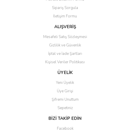
Ürün açıklamasında eksik bilgiler bulunuyor.
Sipariş Sorgula
Ürün bilgilerinde hatalar bulunuyor.
İletişim Formu
Ürün fiyatı diğer sitelerden daha pahalı.
Bu ürüne benzer farklı alternatifler olmalı.
ALIŞVERİŞ
Mesafeli Satış Sözleşmesi
Gizlilik ve Güvenlik
İptal ve İade Şartları
Kişisel Veriler Politikası
Gönder
ÜYELİK
Yeni Üyelik
Üye Girişi
Şifremi Unuttum
Sepetiniz
BİZİ TAKİP EDİN
Facebook