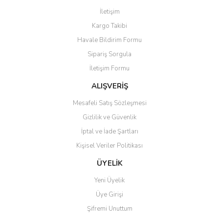
Görüş ve önerileriniz için teşekkür ederiz.
İletişim
Yorum Yaz
Kargo Takibi
Ürün resmi kalitesiz, bozuk veya görüntülenemiyor.
Havale Bildirim Formu
Ürün açıklamasında eksik bilgiler bulunuyor.
Sipariş Sorgula
Ürün bilgilerinde hatalar bulunuyor.
İletişim Formu
Ürün fiyatı diğer sitelerden daha pahalı.
Bu ürüne benzer farklı alternatifler olmalı.
ALIŞVERİŞ
Mesafeli Satış Sözleşmesi
Gizlilik ve Güvenlik
İptal ve İade Şartları
Kişisel Veriler Politikası
Gönder
ÜYELİK
Yeni Üyelik
Üye Girişi
Şifremi Unuttum