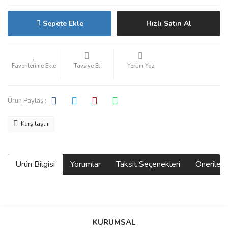
Sepete Ekle
Hızlı Satın Al
Tavsiye Et
Yorum Yaz
Ürün Paylaş :
Karşılaştır
Ürün Bilgisi
Yorumlar
Taksit Seçenekleri
Önerilerin
Bu ürünün fiyat bilgisi, resim, ürün açıklamalarında ve diğer
konularda yetersiz gördüğünüz noktaları öneri formunu kullanarak
Bu ürüne ilk yorumu siz yapın!
KURUMSAL
tarafımıza iletebilirsiniz.