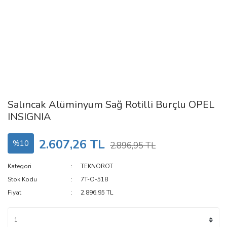
Salıncak Alüminyum Sağ Rotilli Burçlu OPEL
INSIGNIA
2.607,26 TL
%10
2.896,95 TL
Kategori
TEKNOROT
Stok Kodu
7T-O-518
Fiyat
2.896,95 TL