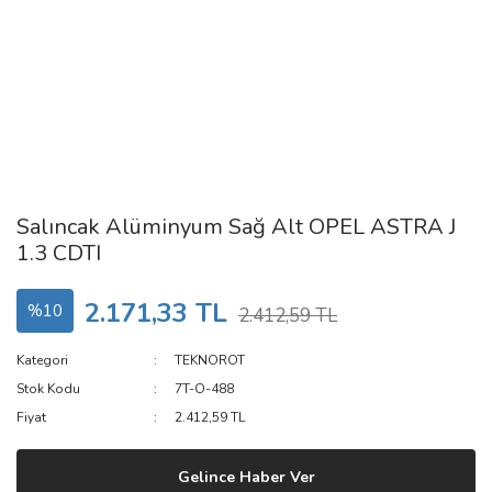
Salıncak Alüminyum Sağ Alt OPEL ASTRA J
1.3 CDTI
2.171,33 TL
%10
2.412,59 TL
Kategori
TEKNOROT
Stok Kodu
7T-O-488
Fiyat
2.412,59 TL
Gelince Haber Ver