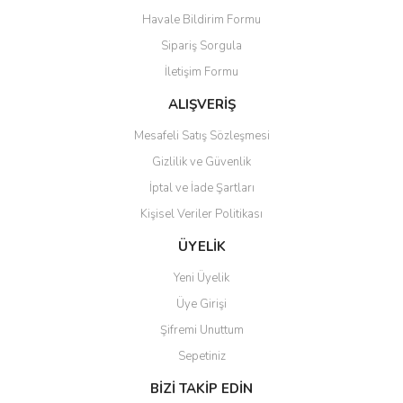
Havale Bildirim Formu
Ürün açıklamasında eksik bilgiler bulunuyor.
Sipariş Sorgula
Ürün bilgilerinde hatalar bulunuyor.
İletişim Formu
Ürün fiyatı diğer sitelerden daha pahalı.
Bu ürüne benzer farklı alternatifler olmalı.
ALIŞVERİŞ
Mesafeli Satış Sözleşmesi
Gizlilik ve Güvenlik
İptal ve İade Şartları
Kişisel Veriler Politikası
Gönder
ÜYELİK
Yeni Üyelik
Üye Girişi
Şifremi Unuttum
Sepetiniz
BİZİ TAKİP EDİN