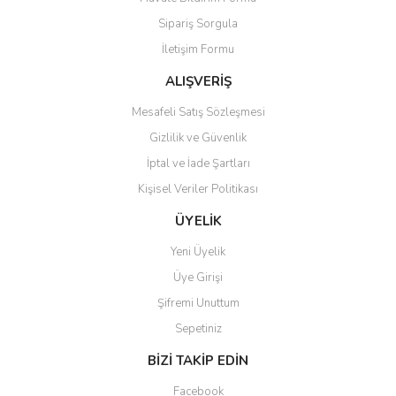
Ürün açıklamasında eksik bilgiler bulunuyor.
Sipariş Sorgula
Ürün bilgilerinde hatalar bulunuyor.
İletişim Formu
Ürün fiyatı diğer sitelerden daha pahalı.
Bu ürüne benzer farklı alternatifler olmalı.
ALIŞVERİŞ
Mesafeli Satış Sözleşmesi
Gizlilik ve Güvenlik
İptal ve İade Şartları
Kişisel Veriler Politikası
Gönder
ÜYELİK
Yeni Üyelik
Üye Girişi
Şifremi Unuttum
Sepetiniz
BİZİ TAKİP EDİN
Facebook