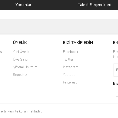
Yorumlar
Taksit Seçenekleri
ve diğer konularda yetersiz gördüğünüz noktaları öneri formunu kullanarak taraf
Bu ürüne ilk yorumu siz yapın!
ÜYELİK
BİZİ TAKİP EDİN
E-
r.
Yorum Yaz
si
Yeni Üyelik
Facebook
Fır
ist
Üye Girişi
Twitter
Şifremi Unuttum
Instagram
Sepetiniz
Youtube
Pinterest
Bi
Gönder
sertifikası ile korunmaktadır.