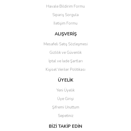
Havale Bildirim Formu
Ürün açıklamasında eksik bilgiler bulunuyor.
Sipariş Sorgula
Ürün bilgilerinde hatalar bulunuyor.
İletişim Formu
Ürün fiyatı diğer sitelerden daha pahalı.
Bu ürüne benzer farklı alternatifler olmalı.
ALIŞVERİŞ
Mesafeli Satış Sözleşmesi
Gizlilik ve Güvenlik
İptal ve İade Şartları
Kişisel Veriler Politikası
Gönder
ÜYELİK
Yeni Üyelik
Üye Girişi
Şifremi Unuttum
Sepetiniz
BİZİ TAKİP EDİN