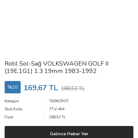
Rotil Sol-Sağ VOLKSWAGEN GOLF II
(19E,1G1) 1.3 19mm 1983-1992
169,67 TL
%10
188,52 TL
Kategori
TEKNOROT
Stok Kodu
7T-V-404
Fiyat
188,52 TL
Gelince Haber Ver