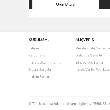
Ürün Bilgisi
Bu ürünün fiyat bilgisi, resim, ürün açıklamalarında 
Görüş ve önerileriniz için teşekkür ederiz.
KURUMSAL
ALIŞVERİŞ
Ürün resmi kalitesiz, bozuk veya görüntülenemiyo
Ürün açıklamasında eksik bilgiler bulunuyor.
İletişim
Mesafeli Satış Sözleşme
Ürün bilgilerinde hatalar bulunuyor.
Kargo Takibi
Gizlilik ve Güvenlik
Ürün fiyatı diğer sitelerden daha pahalı.
Havale Bildirim Formu
İptal ve İade Şartları
Bu ürüne benzer farklı alternatifler olmalı.
Sipariş Sorgula
Kişisel Veriler Politikası
İletişim Formu
© Tüm hakları saklıdır. Kredi kartı bilgileriniz 256bit SSL 