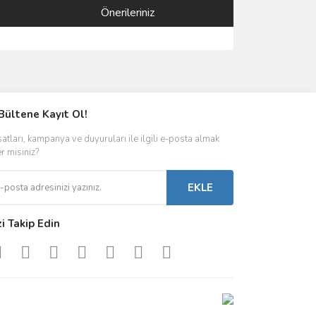
Önerileriniz
ımıza iletebilirsiniz.
Bültene Kayıt Ol!
satları, kampanya ve duyuruları ile ilgili e-posta almak
er misiniz?
EKLE
zi Takip Edin