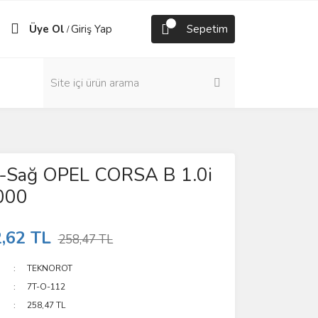
Üye Ol
Giriş Yap
Sepetim
/
ol-Sağ OPEL CORSA B 1.0i
000
,62 TL
258,47 TL
TEKNOROT
7T-O-112
258,47 TL