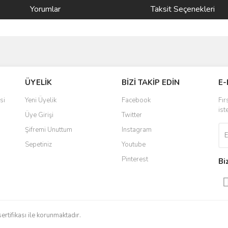
Yorumlar
Taksit Seçenekleri
ve diğer konularda yetersiz gördüğünüz noktaları öneri formunu kullanarak taraf
Bu ürüne ilk yorumu siz yapın!
ÜYELİK
BİZİ TAKİP EDİN
E-
r.
Yorum Yaz
si
Yeni Üyelik
Facebook
Fır
ist
Üye Girişi
Twitter
Şifremi Unuttum
Instagram
Sepetiniz
Youtube
Pinterest
Bi
Gönder
sertifikası ile korunmaktadır.