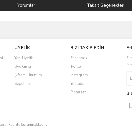
Yorumlar
Taksit Seçenekleri
ve diğer konularda yetersiz gördüğünüz noktaları öneri formunu kullanarak taraf
Bu ürüne ilk yorumu siz yapın!
ÜYELİK
BİZİ TAKİP EDİN
E-
r.
Yorum Yaz
si
Yeni Üyelik
Facebook
Fır
ist
Üye Girişi
Twitter
Şifremi Unuttum
Instagram
Sepetiniz
Youtube
Pinterest
Bi
Gönder
sertifikası ile korunmaktadır.