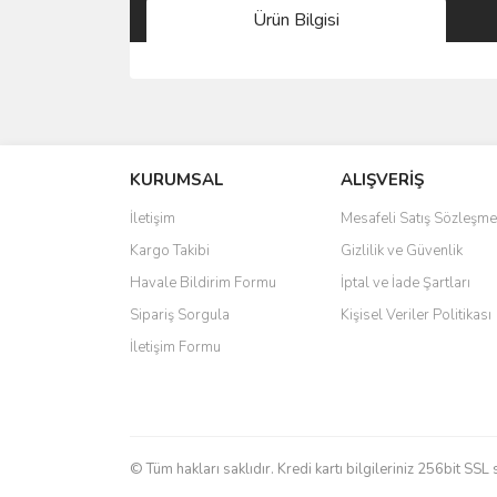
Ürün Bilgisi
Bu ürünün fiyat bilgisi, resim, ürün açıklamalarında 
Görüş ve önerileriniz için teşekkür ederiz.
KURUMSAL
ALIŞVERİŞ
Ürün resmi kalitesiz, bozuk veya görüntülenemiyo
Ürün açıklamasında eksik bilgiler bulunuyor.
İletişim
Mesafeli Satış Sözleşme
Ürün bilgilerinde hatalar bulunuyor.
Kargo Takibi
Gizlilik ve Güvenlik
Ürün fiyatı diğer sitelerden daha pahalı.
Havale Bildirim Formu
İptal ve İade Şartları
Bu ürüne benzer farklı alternatifler olmalı.
Sipariş Sorgula
Kişisel Veriler Politikası
İletişim Formu
© Tüm hakları saklıdır. Kredi kartı bilgileriniz 256bit SSL 