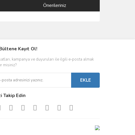
Önerileriniz
ımıza iletebilirsiniz.
Bültene Kayıt Ol!
satları, kampanya ve duyuruları ile ilgili e-posta almak
er misiniz?
EKLE
zi Takip Edin