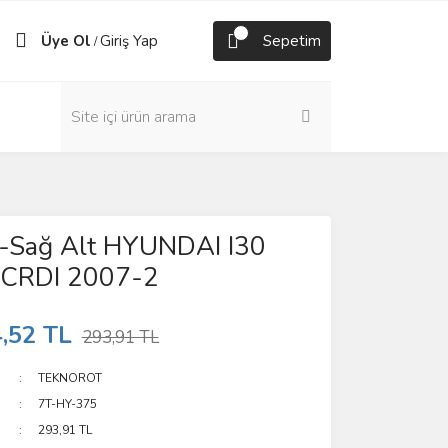
Üye Ol
Giriş Yap
Sepetim
/
l-Sağ Alt HYUNDAI I30
6 CRDI 2007-2
,52 TL
293,91 TL
TEKNOROT
7T-HY-375
293,91 TL