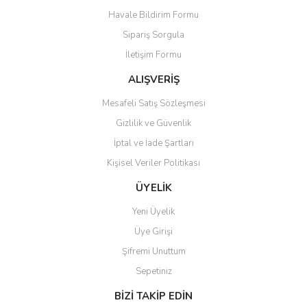
Havale Bildirim Formu
Ürün açıklamasında eksik bilgiler bulunuyor.
Sipariş Sorgula
Ürün bilgilerinde hatalar bulunuyor.
İletişim Formu
Ürün fiyatı diğer sitelerden daha pahalı.
Bu ürüne benzer farklı alternatifler olmalı.
ALIŞVERİŞ
Mesafeli Satış Sözleşmesi
Gizlilik ve Güvenlik
İptal ve İade Şartları
Kişisel Veriler Politikası
Gönder
ÜYELİK
Yeni Üyelik
Üye Girişi
Şifremi Unuttum
Sepetiniz
BİZİ TAKİP EDİN