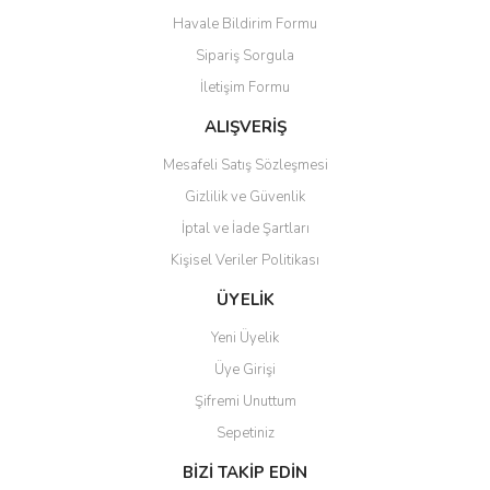
Havale Bildirim Formu
Ürün açıklamasında eksik bilgiler bulunuyor.
Sipariş Sorgula
Ürün bilgilerinde hatalar bulunuyor.
İletişim Formu
Ürün fiyatı diğer sitelerden daha pahalı.
Bu ürüne benzer farklı alternatifler olmalı.
ALIŞVERİŞ
Mesafeli Satış Sözleşmesi
Gizlilik ve Güvenlik
İptal ve İade Şartları
Kişisel Veriler Politikası
Gönder
ÜYELİK
Yeni Üyelik
Üye Girişi
Şifremi Unuttum
Sepetiniz
BİZİ TAKİP EDİN