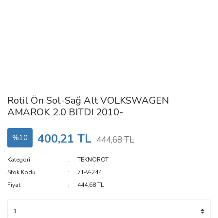
Rotil Ön Sol-Sağ Alt VOLKSWAGEN
AMAROK 2.0 BITDI 2010-
400,21 TL
%10
444,68 TL
Kategori
TEKNOROT
Stok Kodu
7T-V-244
Fiyat
444,68 TL