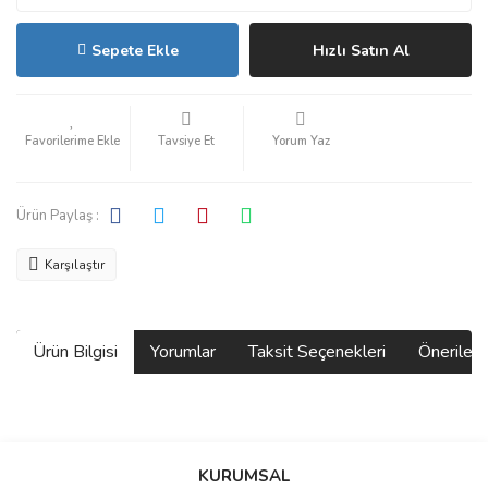
Sepete Ekle
Hızlı Satın Al
Tavsiye Et
Yorum Yaz
Ürün Paylaş :
Karşılaştır
Ürün Bilgisi
Yorumlar
Taksit Seçenekleri
Önerilerin
Bu ürünün fiyat bilgisi, resim, ürün açıklamalarında ve diğer
konularda yetersiz gördüğünüz noktaları öneri formunu kullanarak
Bu ürüne ilk yorumu siz yapın!
KURUMSAL
tarafımıza iletebilirsiniz.