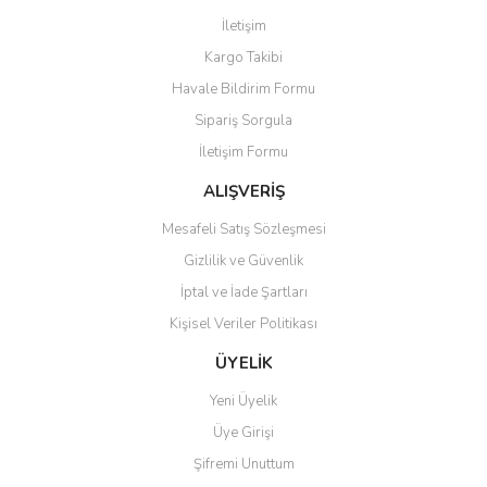
Görüş ve önerileriniz için teşekkür ederiz.
İletişim
Yorum Yaz
Kargo Takibi
Ürün resmi kalitesiz, bozuk veya görüntülenemiyor.
Havale Bildirim Formu
Ürün açıklamasında eksik bilgiler bulunuyor.
Sipariş Sorgula
Ürün bilgilerinde hatalar bulunuyor.
İletişim Formu
Ürün fiyatı diğer sitelerden daha pahalı.
Bu ürüne benzer farklı alternatifler olmalı.
ALIŞVERİŞ
Mesafeli Satış Sözleşmesi
Gizlilik ve Güvenlik
İptal ve İade Şartları
Kişisel Veriler Politikası
Gönder
ÜYELİK
Yeni Üyelik
Üye Girişi
Şifremi Unuttum