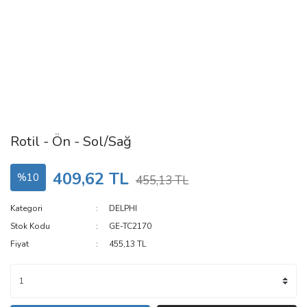
Rotil - Ön - Sol/Sağ
409,62 TL
%10
455,13 TL
Kategori
DELPHI
Stok Kodu
GE-TC2170
Fiyat
455,13 TL