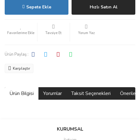
Sepete Ekle
Hızlı Satın Al
Tavsiye Et
Yorum Yaz
Ürün Paylaş :
Karşılaştır
Ürün Bilgisi
Yorumlar
Taksit Seçenekleri
Önerilerin
Bu ürünün fiyat bilgisi, resim, ürün açıklamalarında ve diğer
konularda yetersiz gördüğünüz noktaları öneri formunu kullanarak
Bu ürüne ilk yorumu siz yapın!
KURUMSAL
tarafımıza iletebilirsiniz.
Görüş ve önerileriniz için teşekkür ederiz.