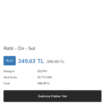
Rotil - Ön - Sol
349,63 TL
%10
388,48 TL
Kategori
DELPHI
Stok Kodu
GE-TC1084
Fiyat
388,48 TL
Gelince Haber Ver