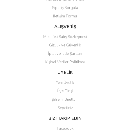
Ürün açıklamasında eksik bilgiler bulunuyor.
Sipariş Sorgula
Ürün bilgilerinde hatalar bulunuyor.
İletişim Formu
Ürün fiyatı diğer sitelerden daha pahalı.
Bu ürüne benzer farklı alternatifler olmalı.
ALIŞVERİŞ
Mesafeli Satış Sözleşmesi
Gizlilik ve Güvenlik
İptal ve İade Şartları
Kişisel Veriler Politikası
Gönder
ÜYELİK
Yeni Üyelik
Üye Girişi
Şifremi Unuttum
Sepetiniz
BİZİ TAKİP EDİN
Facebook