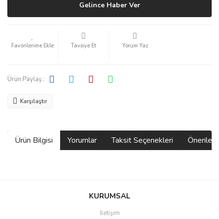
Gelince Haber Ver
Tavsiye Et
Yorum Yaz
Ürün Paylaş :
Karşılaştır
Ürün Bilgisi
Yorumlar
Taksit Seçenekleri
Önerilerin
Bu ürünün fiyat bilgisi, resim, ürün açıklamalarında ve diğer
konularda yetersiz gördüğünüz noktaları öneri formunu kullanarak
Bu ürüne ilk yorumu siz yapın!
KURUMSAL
tarafımıza iletebilirsiniz.
Görüş ve önerileriniz için teşekkür ederiz.
İletişim