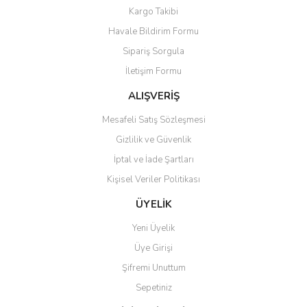
Yorum Yaz
Kargo Takibi
Ürün resmi kalitesiz, bozuk veya görüntülenemiyor.
Havale Bildirim Formu
Ürün açıklamasında eksik bilgiler bulunuyor.
Sipariş Sorgula
Ürün bilgilerinde hatalar bulunuyor.
İletişim Formu
Ürün fiyatı diğer sitelerden daha pahalı.
Bu ürüne benzer farklı alternatifler olmalı.
ALIŞVERİŞ
Mesafeli Satış Sözleşmesi
Gizlilik ve Güvenlik
İptal ve İade Şartları
Kişisel Veriler Politikası
Gönder
ÜYELİK
Yeni Üyelik
Üye Girişi
Şifremi Unuttum
Sepetiniz