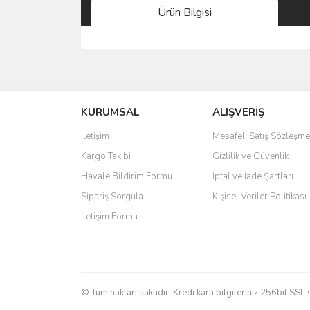
Ürün Bilgisi
Bu ürünün fiyat bilgisi, resim, ürün açıklamalarında 
Görüş ve önerileriniz için teşekkür ederiz.
KURUMSAL
ALIŞVERİŞ
Ürün resmi kalitesiz, bozuk veya görüntülenemiyo
Ürün açıklamasında eksik bilgiler bulunuyor.
İletişim
Mesafeli Satış Sözleşme
Ürün bilgilerinde hatalar bulunuyor.
Kargo Takibi
Gizlilik ve Güvenlik
Ürün fiyatı diğer sitelerden daha pahalı.
Havale Bildirim Formu
İptal ve İade Şartları
Bu ürüne benzer farklı alternatifler olmalı.
Sipariş Sorgula
Kişisel Veriler Politikası
İletişim Formu
© Tüm hakları saklıdır. Kredi kartı bilgileriniz 256bit SSL 