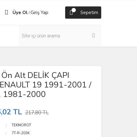
Üye Ol
Giriş Yap
Sepetim
/
ti Ön Alt DELİK ÇAPI
ENAULT 19 1991-2001 /
1 1981-2000
,02 TL
217,80 TL
TEKNOROT
7T-R-203K