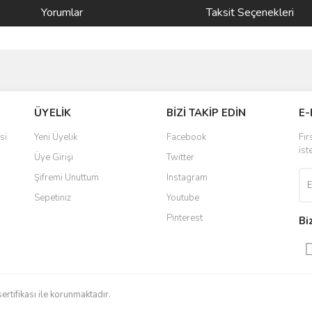
Yorumlar
Taksit Seçenekleri
ve diğer konularda yetersiz gördüğünüz noktaları öneri formunu kullanarak taraf
Bu ürüne ilk yorumu siz yapın!
ÜYELİK
BİZİ TAKİP EDİN
E-
r.
Yorum Yaz
si
Yeni Üyelik
Facebook
Fır
ist
Üye Girişi
Twitter
Şifremi Unuttum
Instagram
Sepetiniz
Youtube
Pinterest
Bi
Gönder
sertifikası ile korunmaktadır.