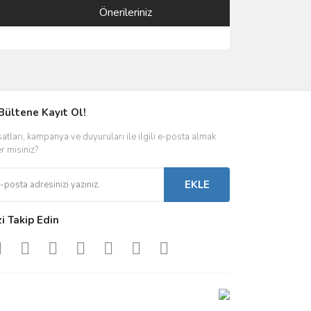
Önerileriniz
ımıza iletebilirsiniz.
Bültene Kayıt Ol!
satları, kampanya ve duyuruları ile ilgili e-posta almak
er misiniz?
EKLE
zi Takip Edin