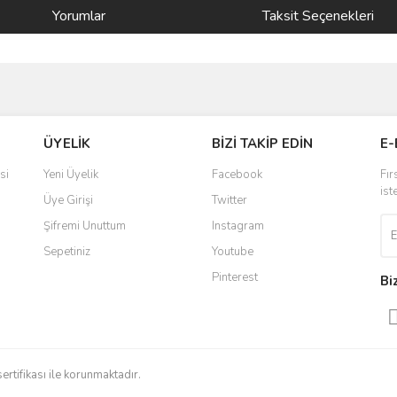
Yorumlar
Taksit Seçenekleri
ve diğer konularda yetersiz gördüğünüz noktaları öneri formunu kullanarak taraf
Bu ürüne ilk yorumu siz yapın!
ÜYELİK
BİZİ TAKİP EDİN
E-
r.
Yorum Yaz
si
Yeni Üyelik
Facebook
Fır
ist
Üye Girişi
Twitter
Şifremi Unuttum
Instagram
Sepetiniz
Youtube
Pinterest
Bi
Gönder
sertifikası ile korunmaktadır.