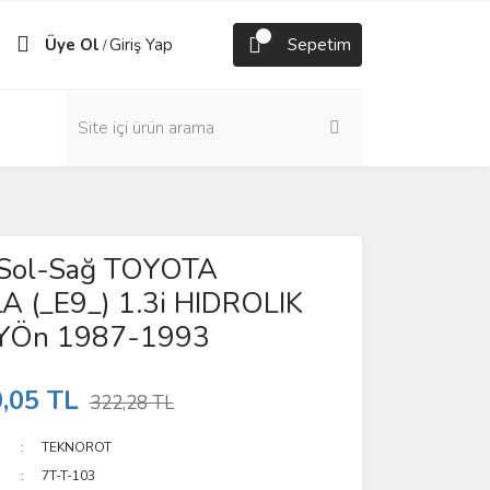
Üye Ol
Giriş Yap
Sepetim
/
i Sol-Sağ TOYOTA
 (_E9_) 1.3i HIDROLIK
IYÖn 1987-1993
,05 TL
322,28 TL
TEKNOROT
7T-T-103