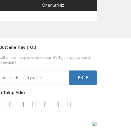
Önerileriniz
ımıza iletebilirsiniz.
Bültene Kayıt Ol!
satları, kampanya ve duyuruları ile ilgili e-posta almak
er misiniz?
EKLE
zi Takip Edin