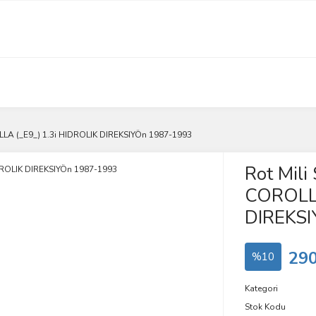
LLA (_E9_) 1.3i HIDROLIK DIREKSIYÖn 1987-1993
Rot Mil
COROLLA
DIREKS
290
%10
Kategori
Stok Kodu