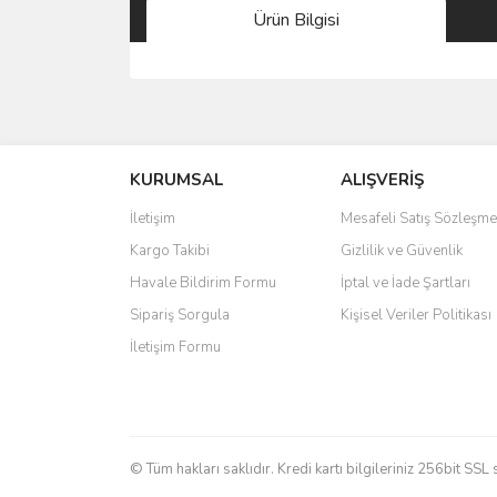
Ürün Bilgisi
Bu ürünün fiyat bilgisi, resim, ürün açıklamalarında 
Görüş ve önerileriniz için teşekkür ederiz.
KURUMSAL
ALIŞVERİŞ
Ürün resmi kalitesiz, bozuk veya görüntülenemiyo
Ürün açıklamasında eksik bilgiler bulunuyor.
İletişim
Mesafeli Satış Sözleşme
Ürün bilgilerinde hatalar bulunuyor.
Kargo Takibi
Gizlilik ve Güvenlik
Ürün fiyatı diğer sitelerden daha pahalı.
Havale Bildirim Formu
İptal ve İade Şartları
Bu ürüne benzer farklı alternatifler olmalı.
Sipariş Sorgula
Kişisel Veriler Politikası
İletişim Formu
© Tüm hakları saklıdır. Kredi kartı bilgileriniz 256bit SSL 