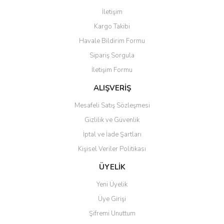
Görüş ve önerileriniz için teşekkür ederiz.
İletişim
Yorum Yaz
Kargo Takibi
Ürün resmi kalitesiz, bozuk veya görüntülenemiyor.
Havale Bildirim Formu
Ürün açıklamasında eksik bilgiler bulunuyor.
Sipariş Sorgula
Ürün bilgilerinde hatalar bulunuyor.
İletişim Formu
Ürün fiyatı diğer sitelerden daha pahalı.
Bu ürüne benzer farklı alternatifler olmalı.
ALIŞVERİŞ
Mesafeli Satış Sözleşmesi
Gizlilik ve Güvenlik
İptal ve İade Şartları
Kişisel Veriler Politikası
Gönder
ÜYELİK
Yeni Üyelik
Üye Girişi
Şifremi Unuttum