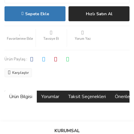
Sepete Ekle
Hızlı Satın Al
Tavsiye Et
Yorum Yaz
Ürün Paylaş :
Karşılaştır
Ürün Bilgisi
Yorumlar
Taksit Seçenekleri
Önerilerin
Bu ürünün fiyat bilgisi, resim, ürün açıklamalarında ve diğer
konularda yetersiz gördüğünüz noktaları öneri formunu kullanarak
Bu ürüne ilk yorumu siz yapın!
KURUMSAL
tarafımıza iletebilirsiniz.