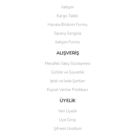
Görüş ve önerileriniz için teşekkür ederiz.
İletişim
Yorum Yaz
Kargo Takibi
Ürün resmi kalitesiz, bozuk veya görüntülenemiyor.
Havale Bildirim Formu
Ürün açıklamasında eksik bilgiler bulunuyor.
Sipariş Sorgula
Ürün bilgilerinde hatalar bulunuyor.
İletişim Formu
Ürün fiyatı diğer sitelerden daha pahalı.
Bu ürüne benzer farklı alternatifler olmalı.
ALIŞVERİŞ
Mesafeli Satış Sözleşmesi
Gizlilik ve Güvenlik
İptal ve İade Şartları
Kişisel Veriler Politikası
Gönder
ÜYELİK
Yeni Üyelik
Üye Girişi
Şifremi Unuttum