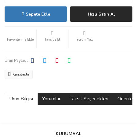
Sepete Ekle
Hızlı Satın Al
Tavsiye Et
Yorum Yaz
Ürün Paylaş :
Karşılaştır
Ürün Bilgisi
Yorumlar
Taksit Seçenekleri
Önerilerin
Bu ürünün fiyat bilgisi, resim, ürün açıklamalarında ve diğer
konularda yetersiz gördüğünüz noktaları öneri formunu kullanarak
Bu ürüne ilk yorumu siz yapın!
KURUMSAL
tarafımıza iletebilirsiniz.