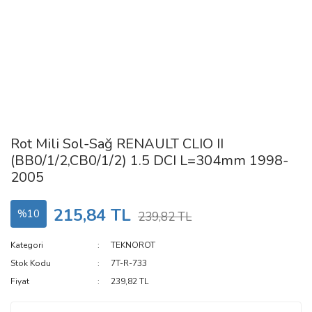
Rot Mili Sol-Sağ RENAULT CLIO II
(BB0/1/2,CB0/1/2) 1.5 DCI L=304mm 1998-
2005
215,84 TL
%10
239,82 TL
Kategori
TEKNOROT
Stok Kodu
7T-R-733
Fiyat
239,82 TL