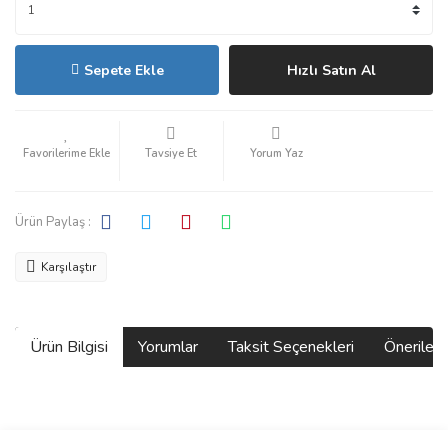
Sepete Ekle
Hızlı Satın Al
Tavsiye Et
Yorum Yaz
Ürün Paylaş :
Karşılaştır
Ürün Bilgisi
Yorumlar
Taksit Seçenekleri
Önerilerin
Bu ürünün fiyat bilgisi, resim, ürün açıklamalarında ve diğer
konularda yetersiz gördüğünüz noktaları öneri formunu kullanarak