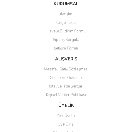
Bu ürüne ilk yorumu siz yapın!
KURUMSAL
tarafımıza iletebilirsiniz.
Görüş ve önerileriniz için teşekkür ederiz.
İletişim
Yorum Yaz
Kargo Takibi
Ürün resmi kalitesiz, bozuk veya görüntülenemiyor.
Havale Bildirim Formu
Ürün açıklamasında eksik bilgiler bulunuyor.
Sipariş Sorgula
Ürün bilgilerinde hatalar bulunuyor.
İletişim Formu
Ürün fiyatı diğer sitelerden daha pahalı.
Bu ürüne benzer farklı alternatifler olmalı.
ALIŞVERİŞ
Mesafeli Satış Sözleşmesi
Gizlilik ve Güvenlik
İptal ve İade Şartları
Kişisel Veriler Politikası
Gönder
ÜYELİK
Yeni Üyelik
Üye Girişi