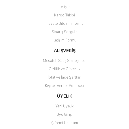
Görüş ve önerileriniz için teşekkür ederiz.
İletişim
Yorum Yaz
Kargo Takibi
Ürün resmi kalitesiz, bozuk veya görüntülenemiyor.
Havale Bildirim Formu
Ürün açıklamasında eksik bilgiler bulunuyor.
Sipariş Sorgula
Ürün bilgilerinde hatalar bulunuyor.
İletişim Formu
Ürün fiyatı diğer sitelerden daha pahalı.
Bu ürüne benzer farklı alternatifler olmalı.
ALIŞVERİŞ
Mesafeli Satış Sözleşmesi
Gizlilik ve Güvenlik
İptal ve İade Şartları
Kişisel Veriler Politikası
Gönder
ÜYELİK
Yeni Üyelik
Üye Girişi
Şifremi Unuttum