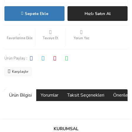
Sepete Ekle
Hızlı Satın Al
Tavsiye Et
Yorum Yaz
Ürün Paylaş :
Karşılaştır
Ürün Bilgisi
Yorumlar
Taksit Seçenekleri
Önerilerin
Bu ürünün fiyat bilgisi, resim, ürün açıklamalarında ve diğer
konularda yetersiz gördüğünüz noktaları öneri formunu kullanarak
Bu ürüne ilk yorumu siz yapın!
KURUMSAL
tarafımıza iletebilirsiniz.