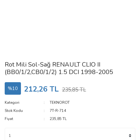
Rot Mili Sol-Sağ RENAULT CLIO II
(BB0/1/2,CB0/1/2) 1.5 DCI 1998-2005
212,26 TL
%10
235,85 TL
Kategori
TEKNOROT
Stok Kodu
7T-R-714
Fiyat
235,85 TL