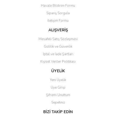
Havale Bildirim Formu
Ürün açıklamasında eksik bilgiler bulunuyor.
Sipariş Sorgula
Ürün bilgilerinde hatalar bulunuyor.
İletişim Formu
Ürün fiyatı diğer sitelerden daha pahalı.
Bu ürüne benzer farklı alternatifler olmalı.
ALIŞVERİŞ
Mesafeli Satış Sözleşmesi
Gizlilik ve Güvenlik
İptal ve İade Şartları
Kişisel Veriler Politikası
Gönder
ÜYELİK
Yeni Üyelik
Üye Girişi
Şifremi Unuttum
Sepetiniz
BİZİ TAKİP EDİN