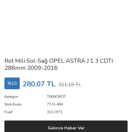
Rot Mili Sol-Sağ OPEL ASTRA J 1.3 CDTI
288mm 2009-2016
280,07 TL
%10
311,19 TL
Kategori
TEKNOROT
Stok Kodu
7T-O-484
Fiyat
311,19 TL
Gelince Haber Ver