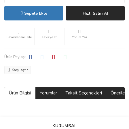
Sepete Ekle
Hızlı Satın Al
Tavsiye Et
Yorum Yaz
Ürün Paylaş :
Karşılaştır
Ürün Bilgisi
Yorumlar
Taksit Seçenekleri
Önerilerin
Bu ürünün fiyat bilgisi, resim, ürün açıklamalarında ve diğer
konularda yetersiz gördüğünüz noktaları öneri formunu kullanarak
Bu ürüne ilk yorumu siz yapın!
KURUMSAL
tarafımıza iletebilirsiniz.