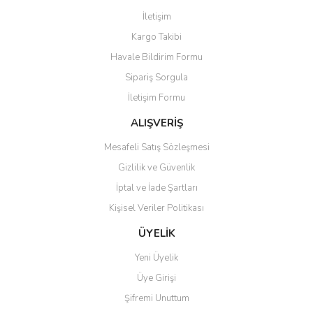
Görüş ve önerileriniz için teşekkür ederiz.
İletişim
Yorum Yaz
Kargo Takibi
Ürün resmi kalitesiz, bozuk veya görüntülenemiyor.
Havale Bildirim Formu
Ürün açıklamasında eksik bilgiler bulunuyor.
Sipariş Sorgula
Ürün bilgilerinde hatalar bulunuyor.
İletişim Formu
Ürün fiyatı diğer sitelerden daha pahalı.
Bu ürüne benzer farklı alternatifler olmalı.
ALIŞVERİŞ
Mesafeli Satış Sözleşmesi
Gizlilik ve Güvenlik
İptal ve İade Şartları
Kişisel Veriler Politikası
Gönder
ÜYELİK
Yeni Üyelik
Üye Girişi
Şifremi Unuttum