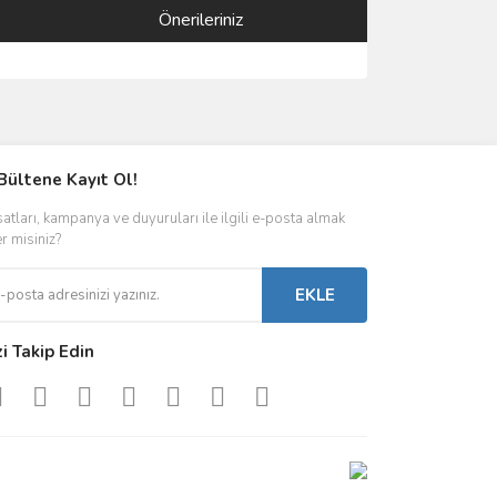
Önerileriniz
ımıza iletebilirsiniz.
Bültene Kayıt Ol!
satları, kampanya ve duyuruları ile ilgili e-posta almak
er misiniz?
EKLE
zi Takip Edin