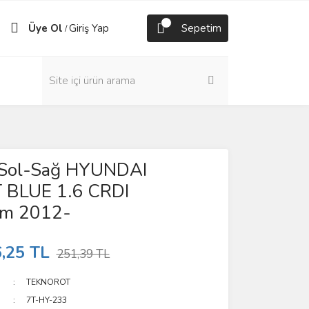
Üye Ol
Giriş Yap
Sepetim
/
i Sol-Sağ HYUNDAI
BLUE 1.6 CRDI
m 2012-
,25 TL
251,39 TL
TEKNOROT
7T-HY-233