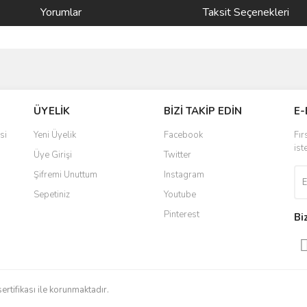
Yorumlar
Taksit Seçenekleri
ve diğer konularda yetersiz gördüğünüz noktaları öneri formunu kullanarak taraf
Bu ürüne ilk yorumu siz yapın!
ÜYELİK
BİZİ TAKİP EDİN
E-
r.
Yorum Yaz
si
Yeni Üyelik
Facebook
Fır
ist
Üye Girişi
Twitter
Şifremi Unuttum
Instagram
Sepetiniz
Youtube
Pinterest
Bi
Gönder
sertifikası ile korunmaktadır.