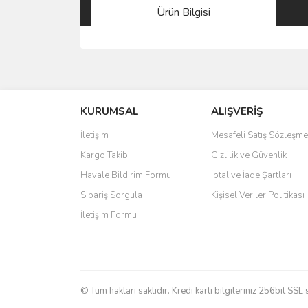
Ürün Bilgisi
Bu ürünün fiyat bilgisi, resim, ürün açıklamalarında 
Görüş ve önerileriniz için teşekkür ederiz.
KURUMSAL
ALIŞVERİŞ
Ürün resmi kalitesiz, bozuk veya görüntülenemiyo
Ürün açıklamasında eksik bilgiler bulunuyor.
İletişim
Mesafeli Satış Sözleşme
Ürün bilgilerinde hatalar bulunuyor.
Kargo Takibi
Gizlilik ve Güvenlik
Ürün fiyatı diğer sitelerden daha pahalı.
Havale Bildirim Formu
İptal ve İade Şartları
Bu ürüne benzer farklı alternatifler olmalı.
Sipariş Sorgula
Kişisel Veriler Politikası
İletişim Formu
© Tüm hakları saklıdır. Kredi kartı bilgileriniz 256bit SSL 