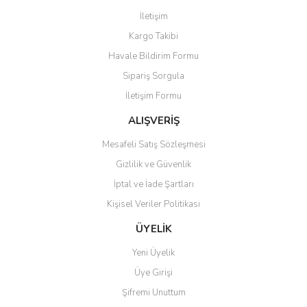
Görüş ve önerileriniz için teşekkür ederiz.
İletişim
Yorum Yaz
Kargo Takibi
Ürün resmi kalitesiz, bozuk veya görüntülenemiyor.
Havale Bildirim Formu
Ürün açıklamasında eksik bilgiler bulunuyor.
Sipariş Sorgula
Ürün bilgilerinde hatalar bulunuyor.
İletişim Formu
Ürün fiyatı diğer sitelerden daha pahalı.
Bu ürüne benzer farklı alternatifler olmalı.
ALIŞVERİŞ
Mesafeli Satış Sözleşmesi
Gizlilik ve Güvenlik
İptal ve İade Şartları
Kişisel Veriler Politikası
Gönder
ÜYELİK
Yeni Üyelik
Üye Girişi
Şifremi Unuttum