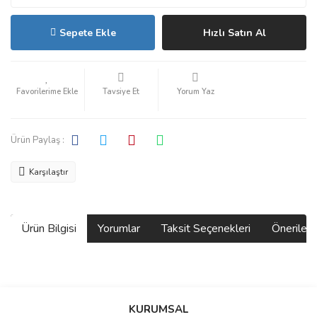
Sepete Ekle
Hızlı Satın Al
Tavsiye Et
Yorum Yaz
Ürün Paylaş :
Karşılaştır
Ürün Bilgisi
Yorumlar
Taksit Seçenekleri
Önerilerin
Bu ürünün fiyat bilgisi, resim, ürün açıklamalarında ve diğer
konularda yetersiz gördüğünüz noktaları öneri formunu kullanarak
Bu ürüne ilk yorumu siz yapın!
KURUMSAL
tarafımıza iletebilirsiniz.