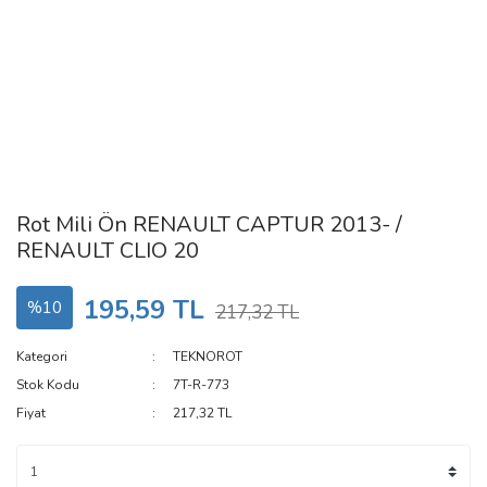
Rot Mili Ön RENAULT CAPTUR 2013- /
RENAULT CLIO 20
195,59 TL
%10
217,32 TL
Kategori
TEKNOROT
Stok Kodu
7T-R-773
Fiyat
217,32 TL