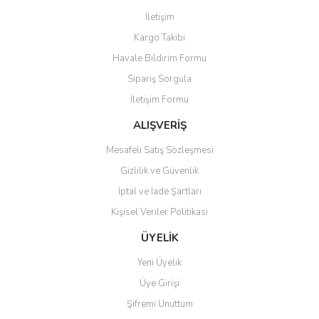
Görüş ve önerileriniz için teşekkür ederiz.
İletişim
Yorum Yaz
Kargo Takibi
Ürün resmi kalitesiz, bozuk veya görüntülenemiyor.
Havale Bildirim Formu
Ürün açıklamasında eksik bilgiler bulunuyor.
Sipariş Sorgula
Ürün bilgilerinde hatalar bulunuyor.
İletişim Formu
Ürün fiyatı diğer sitelerden daha pahalı.
Bu ürüne benzer farklı alternatifler olmalı.
ALIŞVERİŞ
Mesafeli Satış Sözleşmesi
Gizlilik ve Güvenlik
İptal ve İade Şartları
Kişisel Veriler Politikası
Gönder
ÜYELİK
Yeni Üyelik
Üye Girişi
Şifremi Unuttum