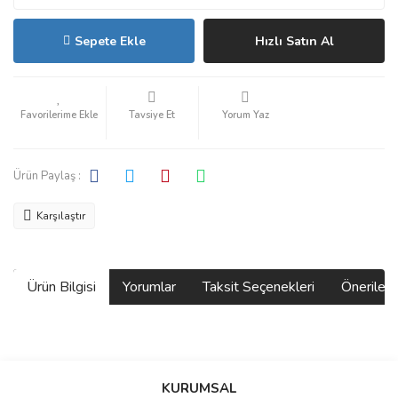
Sepete Ekle
Hızlı Satın Al
Tavsiye Et
Yorum Yaz
Ürün Paylaş :
Karşılaştır
Ürün Bilgisi
Yorumlar
Taksit Seçenekleri
Önerilerin
Bu ürünün fiyat bilgisi, resim, ürün açıklamalarında ve diğer
konularda yetersiz gördüğünüz noktaları öneri formunu kullanarak
Bu ürüne ilk yorumu siz yapın!
KURUMSAL
tarafımıza iletebilirsiniz.