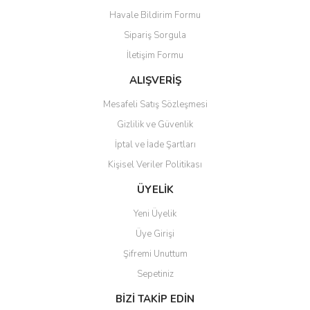
Havale Bildirim Formu
Ürün açıklamasında eksik bilgiler bulunuyor.
Sipariş Sorgula
Ürün bilgilerinde hatalar bulunuyor.
İletişim Formu
Ürün fiyatı diğer sitelerden daha pahalı.
Bu ürüne benzer farklı alternatifler olmalı.
ALIŞVERİŞ
Mesafeli Satış Sözleşmesi
Gizlilik ve Güvenlik
İptal ve İade Şartları
Kişisel Veriler Politikası
Gönder
ÜYELİK
Yeni Üyelik
Üye Girişi
Şifremi Unuttum
Sepetiniz
BİZİ TAKİP EDİN