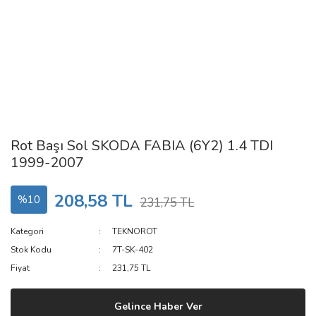
Rot Başı Sol SKODA FABIA (6Y2) 1.4 TDI
1999-2007
208,58 TL
%10
231,75 TL
Kategori
TEKNOROT
Stok Kodu
7T-SK-402
Fiyat
231,75 TL
Gelince Haber Ver